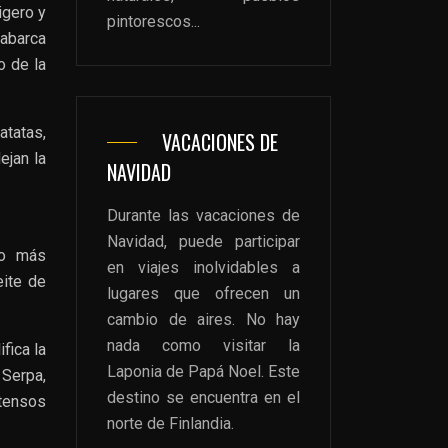
ligero y
pintorescos...
abarca
o de la
atatas,
VACACIONES DE
ejan la
NAVIDAD
Durante las vacaciones de
Navidad, puede participar
to más
en viajes inolvidables a
eite de
lugares que ofrecen un
cambio de aires. No hay
nada como visitar la
fica la
Laponia de Papá Noel. Este
Serpa,
destino se encuentra en el
ntensos
norte de Finlandia.