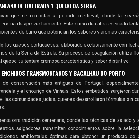
ANFANA DE BAIRRADA Y QUEIJO DA SERRA
micas que se remontan al período medieval, donde la
chanf
 cocina de aprovechamiento. Este guiso de cabra cocinado len
cipientes de barro que potencian los sabores y aromas caracterís
 de los quesos portugueses, elaborado exclusivamente con lech
nos de la Serra da Estrela. Su proceso de coagulación utiliza fl
al queso su textura cremosa característica y sabor distintivo.
: ENCHIDOS TRANSMONTANOS Y BACALHAU DO PORTO
s de conservación más antiguas de Portugal, especialmente
randela y el chouriço de Vinhais. Estos embutidos surgieron dur
e las comunidades judías, quienes desarrollaron fórmulas sin c
es.
enta otra tradición centenaria, donde las técnicas de salado y
estros salgadores transmiten conocimientos sobre la selecci
diciones ambientales óptimas para obtener un producto de c