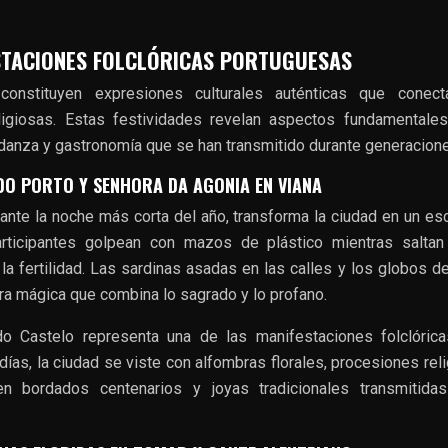
STACIONES FOLCLÓRICAS PORTUGUESAS
constituyen expresiones culturales auténticas que conect
ligiosas. Estas festividades revelan aspectos fundamentales
, danza y gastronomía que se han transmitido durante generacion
DO PORTO Y SENHORA DA AGONIA EN VIANA
rante la noche más corta del año, transforma la ciudad en un es
articipantes golpean con mazos de plástico mientras saltan
y la fertilidad. Las sardinas asadas en las calles y los globos d
ra mágica que combina lo sagrado y lo profano.
o Castelo representa una de las manifestaciones folclóric
días, la ciudad se viste con alfombras florales, procesiones rel
n bordados centenarios y joyas tradicionales transmitidas