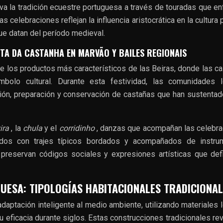
va la tradición ecuestre portuguesa a través de touradas que en
as celebraciones reflejan la influencia aristocrática en la cultura 
ue datan del período medieval.
STA DA CASTANHA EN MARVÃO Y BAILES REGIONAIS
e los productos más característicos de las Beiras, donde las c
bolo cultural. Durante esta festividad, las comunidades l
ión, preparación y conservación de castañas que han sustentad
ira
, la
chula
y el
corridinho
, danzas que acompañan las celebr
utados con trajes típicos bordados y acompañados de instru
 preservan códigos sociales y expresiones artísticas que def
ESA: TIPOLOGÍAS HABITACIONALES TRADICIONAL
 adaptación inteligente al medio ambiente, utilizando materiales 
 eficacia durante siglos. Estas construcciones tradicionales rev