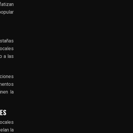
fatizan
popular
astañas
ocales
o a las
aciones
mentos
inen la
ES
locales
elan la