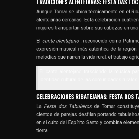
TRADICIONES ALENTEJANAS: FESTA DAS TO
Aunque Tomar se ubica técnicamente en el Riba
alentejanas cercanas. Esta celebración cuatrie
mujeres transportan sobre sus cabezas en una p
El
cante alentejano
, reconocido como Patrimo
expresión musical más auténtica de la región.
melodías que narran la vida rural, el trabajo a
El cante alentejano trasciende la música pa
identidad cultural de las comunidades rurales 
CELEBRACIONES RIBATEJANAS: FESTA DOS 
La
Festa dos Tabuleiros
de Tomar constituy
cientos de parejas desfilan portando tabuleiros
en el culto del Espírito Santo y combina element
tierra.