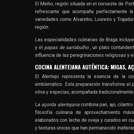
El Minho, región situada en el noroeste de Port
refrescante que acompaña perfectamente la 
variedades como Alvarinho, Loureiro y Trajadur
región.
Las especialidades culinarias de Braga incluyen
y el
papas de sarrabulho
, un plato contunden
influencia de las peregrinaciones religiosas y e
COCINA ALENTEJANA AUTÉNTICA: MIGAS, A
El Alentejo representa la esencia de la co
emblemático. Esta preparación transforma el pa
oliva y especias, acompañada tradicionalmente
La
açorda alentejana
combina pan, ajo, cilantr
filosofía culinaria de aprovechamiento má
elaborados con leche de oveja y curados en c
y texturas únicas que han permanecido inaltera