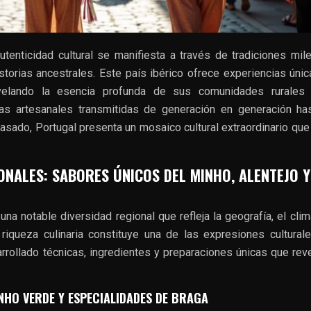
enticidad cultural se manifiesta a través de tradiciones mile
istorias ancestrales. Este país ibérico ofrece experiencias úni
evelando la esencia profunda de sus comunidades rurales
cas artesanales transmitidas de generación en generación ha
asado, Portugal presenta un mosaico cultural extraordinario que
NALES: SABORES ÚNICOS DEL MINHO, ALENTEJO Y
na notable diversidad regional que refleja la geografía, el clim
ta riqueza culinaria constituye una de las expresiones cultura
rrollado técnicas, ingredientes y preparaciones únicas que rev
NHO VERDE Y ESPECIALIDADES DE BRAGA