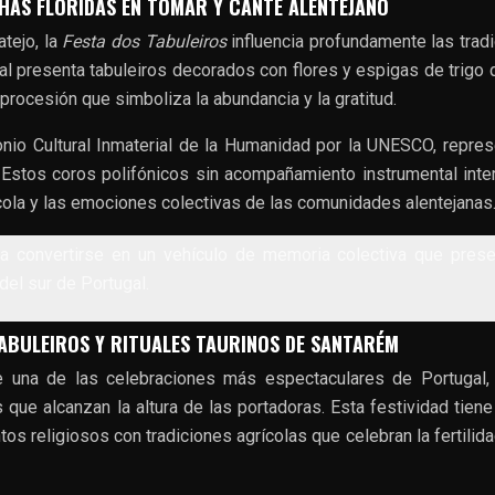
CHAS FLORIDAS EN TOMAR Y CANTE ALENTEJANO
tejo, la
Festa dos Tabuleiros
influencia profundamente las trad
nal presenta tabuleiros decorados con flores y espigas de trigo 
rocesión que simboliza la abundancia y la gratitud.
nio Cultural Inmaterial de la Humanidad por la UNESCO, repres
 Estos coros polifónicos sin acompañamiento instrumental inte
grícola y las emociones colectivas de las comunidades alentejanas
ra convertirse en un vehículo de memoria colectiva que prese
del sur de Portugal.
TABULEIROS Y RITUALES TAURINOS DE SANTARÉM
e una de las celebraciones más espectaculares de Portugal,
 que alcanzan la altura de las portadoras. Esta festividad tiene
os religiosos con tradiciones agrícolas que celebran la fertilida