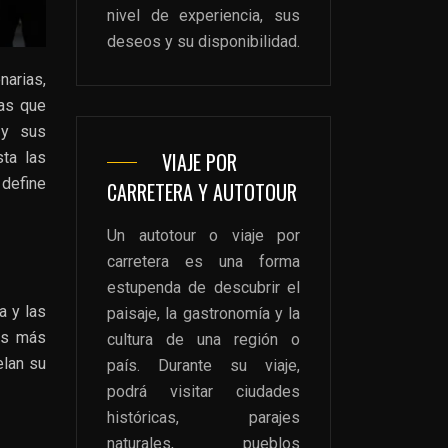
nivel de experiencia, sus
deseos y su disponibilidad.
narias,
cas que
 y sus
VIAJE POR
sta las
 define
CARRETERA Y AUTOTOUR
Un autotour o viaje por
carretera es una forma
estupenda de descubrir el
a y las
paisaje, la gastronomía y la
les más
cultura de una región o
elan su
país. Durante su viaje,
podrá visitar ciudades
históricas, parajes
naturales, pueblos