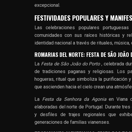
excepcional.
FESTIVIDADES POPULARES Y MANIFE
Las celebraciones populares portuguesas 
comunidades con sus raíces históricas y re
identidad nacional a través de rituales, música
ROMARIAS DEL NORTE: FESTA DE SÃO JOÃO 
La
Festa de São João do Porto
, celebrada du
de tradiciones paganas y religiosas. Los p
hogueras, ritual que simboliza la purificación 
que ascienden hacia el cielo crean una atmósfe
La
Festa da Senhora da Agonia
en Viana d
elaboradas del norte de Portugal. Durante tres 
y desfiles de trajes regionales que exhibe
generaciones de familias vianenses.