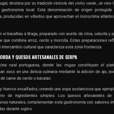
ugal, destaca por su tradición vinícola del
vinho verde
, un vino 
gastronomía local. Esta denominación de origen protegida 
a, producidas en viñedos que aprovechan el microclima atlántic
 el bacalhau à Braga, preparado con aceite de oliva, cebolla y p
te que combina arroz, cerdo y morcilla. Estas preparaciones refl
l intercambio cultural que caracteriza esta zona fronteriza.
ÇORDA Y QUESOS ARTESANALES DE SERPA
cina rural portuguesa, donde las
migas
constituyen el pla
n seco en una delicia culinaria mediante la adición de ajo, ac
 de carne de cerdo o bacalao.
o y huevos escalfados, creando una sopa sustanciosa que ejempli
ximo de ingredientes simples. Los quesos artesanales de 
uevas naturales, complementan esta gastronomía con sabores i
das durante siglos.