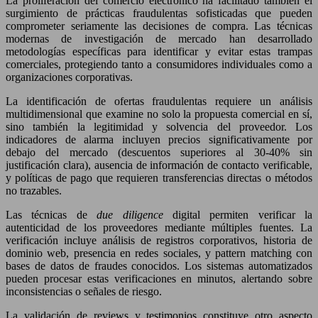
La proliferación del comercio electrónico ha facilitado también el
surgimiento de prácticas fraudulentas sofisticadas que pueden
comprometer seriamente las decisiones de compra. Las técnicas
modernas de investigación de mercado han desarrollado
metodologías específicas para identificar y evitar estas trampas
comerciales, protegiendo tanto a consumidores individuales como a
organizaciones corporativas.
La identificación de ofertas fraudulentas requiere un análisis
multidimensional que examine no solo la propuesta comercial en sí,
sino también la legitimidad y solvencia del proveedor. Los
indicadores de alarma incluyen precios significativamente por
debajo del mercado (descuentos superiores al 30-40% sin
justificación clara), ausencia de información de contacto verificable,
y políticas de pago que requieren transferencias directas o métodos
no trazables.
Las técnicas de
due diligence
digital permiten verificar la
autenticidad de los proveedores mediante múltiples fuentes. La
verificación incluye análisis de registros corporativos, historia de
dominio web, presencia en redes sociales, y pattern matching con
bases de datos de fraudes conocidos. Los sistemas automatizados
pueden procesar estas verificaciones en minutos, alertando sobre
inconsistencias o señales de riesgo.
La validación de reviews y testimonios constituye otro aspecto