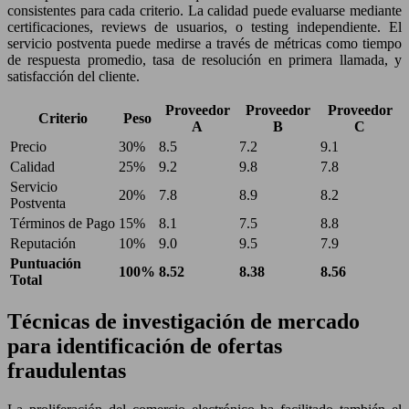
consistentes para cada criterio. La calidad puede evaluarse mediante
certificaciones, reviews de usuarios, o testing independiente. El
servicio postventa puede medirse a través de métricas como tiempo
de respuesta promedio, tasa de resolución en primera llamada, y
satisfacción del cliente.
Proveedor
Proveedor
Proveedor
Criterio
Peso
A
B
C
Precio
30%
8.5
7.2
9.1
Calidad
25%
9.2
9.8
7.8
Servicio
20%
7.8
8.9
8.2
Postventa
Términos de Pago
15%
8.1
7.5
8.8
Reputación
10%
9.0
9.5
7.9
Puntuación
100%
8.52
8.38
8.56
Total
Técnicas de investigación de mercado
para identificación de ofertas
fraudulentas